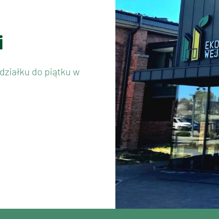
i
działku do piątku w