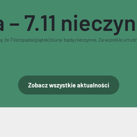
 – 7.11 nieczy
że 7 listopada (piątek) biura: będą nieczynne. Za wszelkie utrud
Zobacz wszystkie aktualności