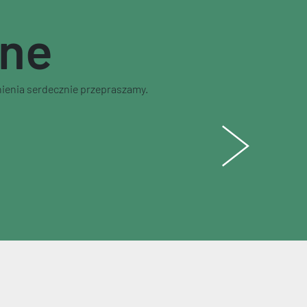
nne
nienia serdecznie przepraszamy.
Następny