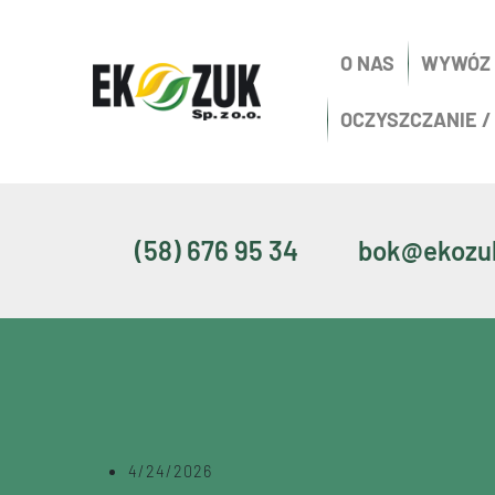
O NAS
WYWÓZ
OCZYSZCZANIE /
(58) 676 95 34
bok@ekozuk
4/24/2026